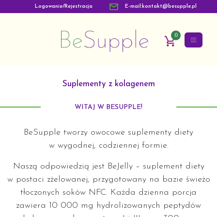
Logowanie/Rejestracja
E-mail:kontakt@besupple.pl
0
Zobacz produkty
Suplementy z kolagenem
WITAJ W BESUPPLE!
BeSupple tworzy owocowe suplementy diety
w wygodnej, codziennej formie.
Naszą odpowiedzią jest BeJelly – suplement diety
w postaci zżelowanej, przygotowany na bazie świeżo
tłoczonych soków NFC. Każda dzienna porcja
zawiera 10 000 mg hydrolizowanych peptydów