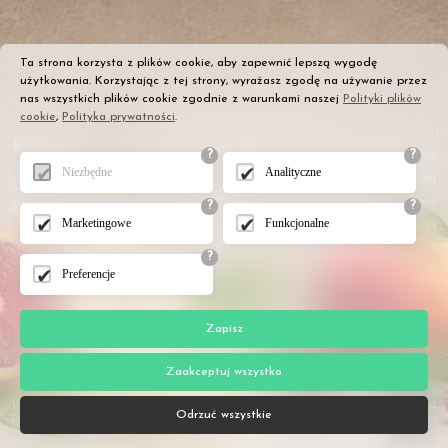
Ta strona korzysta z plików cookie, aby zapewnić lepszą wygodę
użytkowania. Korzystając z tej strony, wyrażasz zgodę na używanie przez
nas wszystkich plików cookie zgodnie z warunkami naszej
Polityki plików
cookie
,
Polityka prywatności
.
Dostawa i płatności
BeSupple
Zwrot opakowań
?
?
Niezbędne
Analityczne
Regulamin
O nas
Polityka
?
?
Kontakt
Marketingowe
Funkcjonalne
Prywatności
?
Preferencje
Zapisz
Zaakceptuj wszystko
(C) 2026 BeSupple – producent naturalnych suplementów BeJelly Kolagen 10 000 mg
Odrzuć wszystkie
i owoców liofilizowanych.
Informacje o suplementach diety
- Suplementy owocowe diety
z kolagenem.